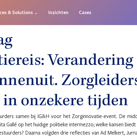
ces & Solutions ⌄
Inzichten
Cases
ag
iereis: Verandering
nnenuit. Zorgleider
 in onzekere tijden
rders samen bij IG&H voor het Zorginnovatie-event. De midd
ta Gallé op het huidige politieke intermezzo; welke kansen biedt d
stuurders? Daarna volgden drie reflecties van Ad Melkert, Jurria