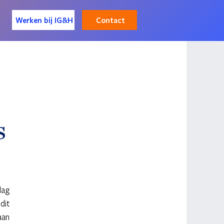
Contact
Werken bij IG&H
s
ag 
it 
an 