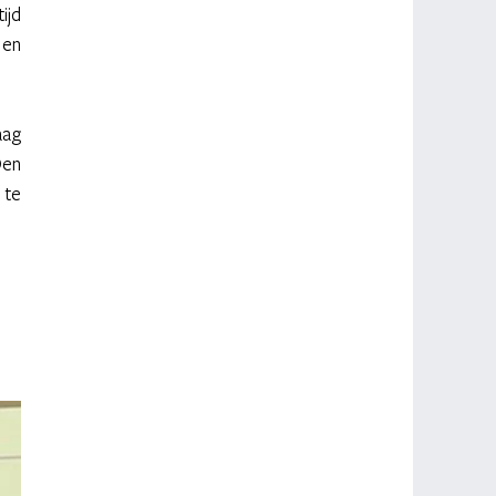
jd 
en 
ag 
en 
te 