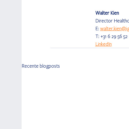
Walter Kien
Director Health
E: 
walter.kien@i
T: +31 6 29 56 52
LinkedIn
Recente blogposts