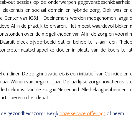
eak-out sessies op de onderwerpen gegevensbeschikbaarheid 
en ziekenhuis en sociaal domein en hybride zorg. Ook was er e
nce Center van IG&H. Deelnemers werden meegenomen langs dr
ve AI in de praktijk te ervaren. Het meest waardevol bleken ni
ontstonden over de mogelijkheden van AI in de zorg en vooral h
 Daaruit bleek bijvoorbeeld dat er behoefte is aan een “helder
concrete maatschappelijke doelen in plaats van de koers te lat
n diner. De zorginnovatiereis is een initiatief van Coincide en e
ar Wenen van begin dit jaar. De jaarlijkse zorginnovatiereis is e
de toekomst van de zorg in Nederland. Alle belanghebbenden in 
rticiperen in het debat. 
n de gezondheidszorg? Bekijk 
onze service offerings
 of neem 