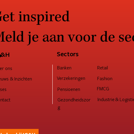
et inspired
eld je aan voor de se
→
Sectors
G&H
Retail
Banken
er ons
Verzekeringen
Fashion
euws & Inzichten
FMCG
Pensioenen
ses
Industrie & Logisti
ntact
Gezondheidszor
g