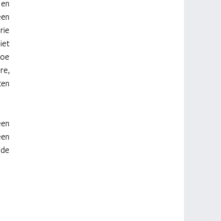
en 
en 
ie 
et 
oe 
e, 
en 
en 
en 
de 