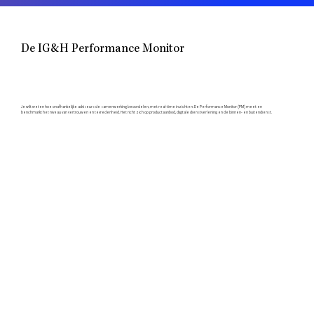
De IG&H Performance Monitor
Je wilt weten hoe onafhankelijke adviseurs de samenwerking beoordelen, met real-time inzichten. De Performance Monitor (PM) meet en
benchmarkt het niveau van vertrouwen en tevredenheid. Het richt zich op productaanbod, digitale dienstverlening en de binnen- en buitendienst.