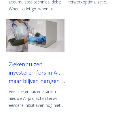
van 8
wat supply chain
accumulated technical debt:
netwerkoptimalisatie.
leiders daarvan kunnen
When to let go, when to
modernize?
leren
Zie­ken­hui­zen
investeren fors in AI,
maar blijven hangen in
reactief sturen
Veel ziekenhuizen starten
nieuwe AI‑projecten terwijl
eerdere initiatieven nog niet
structureel zijn verankerd.