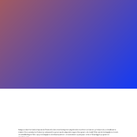
Navigeer door het landschap van de financiële dienstverlening met uitgebreide inzichten en laat ons je helpen deze bruikbaar te
maken. Onze producten helpen je antwoord te geven op de volgende vragen: Hoe groot is de markt? Wat zijn de belangrijkste trends
en ontwikkelingen? Wie zijn je belangrijkste distributiepartners en wat vinden zij van jouw service? Waar liggen je grootste
groeikansen?