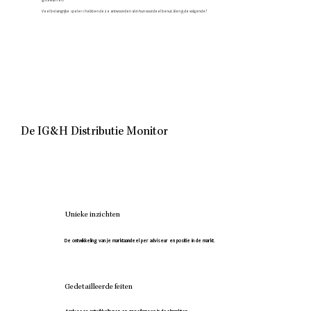
Veel belangrijke spelers hebben deze antwoorden al in hun voordeel benut. Ben jij de volgende?
De IG&H Distributie Monitor
Unieke inzichten
De ontwikkeling van je marktaandeel per adviseur en positie in de markt.
Gedetailleerde feiten