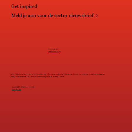
Get inspired
Meld je aan voor de sector nieuwsbrief →
+31 30 2040 900
Neem contact op
Advies? Fijn. Actie? Beter. We staan schouder aan schouder en delen de expertise en tools om je te helpen je klanten vandaag en
morgen van dienst te zijn. Laten we ervoor zorgen dat je strategie werkt!
© 2025 IG&H. All rights reserved.
Privacybeleid