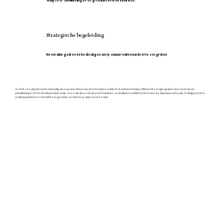
Analyseer ontwikkelingen en groeikansen in deelmarkten.
Strategische begeleiding
Neem data-gedreven beslissingen om je concurrentievoordeel te vergroten
Je hebt een uitgebreid beeld nodig van je positie binnen de intermediaire markt. De Distributiemonitor (DM) biedt een 360-graden overzicht van de
ontwikkelingen in het distributielandschap. Onze database biedt je betrouwbare en bruikbare marktinzichten over de afgelopen drie jaar. Verkrijg inzicht in
je inkoopaandelen en identificeer groeikansen binnen je adviseursbestand.