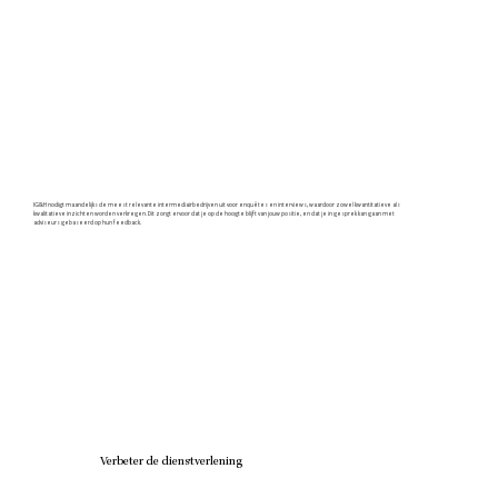
IG&H nodigt maandelijks de meest relevante intermediairbedrijven uit voor enquêtes en interviews, waardoor zowel kwantitatieve als
kwalitatieve inzichten worden verkregen. Dit zorgt ervoor dat je op de hoogte blijft van jouw positie, en dat je in gesprek kan gaan met
adviseurs gebaseerd op hun feedback.
Verbeter de dienstverlening