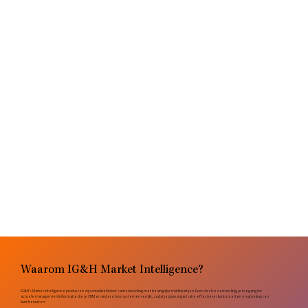
Waarom IG&H Market Intelligence?
IG&H's Market Intelligence producten zijn ontwikkeld door samenwerking met belangrijke marktpartijen. Door deel te nemen krijg je toegang tot
actuele managementinformatie die je CRM en andere bronsystemen verrijkt, zodat je jouw organisatie effectiever kunt inzetten en groeikansen
kunt benutten: