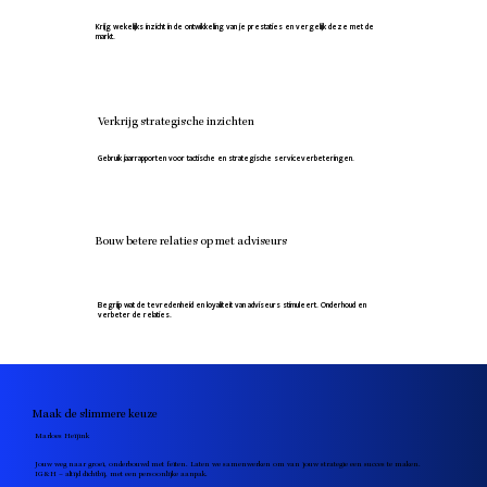
Krijg wekelijks inzicht in de ontwikkeling van je prestaties en vergelijk deze met de
markt.
Verkrijg strategische inzichten
Gebruik jaarrapporten voor tactische en strategische serviceverbeteringen.
Bouw betere relaties op met adviseurs
Begrijp wat de tevredenheid en loyaliteit van adviseurs stimuleert. Onderhoud en
verbeter de relaties.
Maak de slimmere keuze
Marloes Heijink
Jouw weg naar groei, onderbouwd met feiten. Laten we samenwerken om van jouw strategie een succes te maken.
IG&H – altijd dichtbij, met een persoonlijke aanpak.