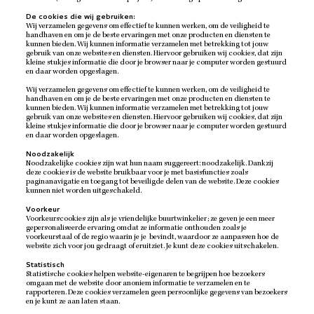
De cookies die wij gebruiken:
Wij verzamelen gegevens om effectief te kunnen werken, om de veiligheid te
handhaven en om je de beste ervaringen met onze producten en diensten te
kunnen bieden. Wij kunnen informatie verzamelen met betrekking tot jouw
gebruik van onze websites en diensten. Hiervoor gebruiken wij cookies, dat zijn
kleine stukjes informatie die door je browser naar je computer worden gestuurd
en daar worden opgeslagen.
Wij verzamelen gegevens om effectief te kunnen werken, om de veiligheid te
handhaven en om je de beste ervaringen met onze producten en diensten te
kunnen bieden. Wij kunnen informatie verzamelen met betrekking tot jouw
gebruik van onze websites en diensten. Hiervoor gebruiken wij cookies, dat zijn
kleine stukjes informatie die door je browser naar je computer worden gestuurd
en daar worden opgeslagen.
Noodzakelijk
Noodzakelijke cookies zijn wat hun naam suggereert: noodzakelijk. Dankzij
deze cookies is de website bruikbaar voor je met basisfuncties zoals
paginanavigatie en toegang tot beveiligde delen van de website. Deze cookies
kunnen niet worden uitgeschakeld.
Voorkeur
Voorkeurscookies zijn als je vriendelijke buurtwinkelier; ze geven je een meer
gepersonaliseerde ervaring omdat ze informatie onthouden zoals je
voorkeurstaal of de regio waarin je je bevindt, waardoor ze aanpassen hoe de
website zich voor jou gedraagt of eruitziet. Je kunt deze cookies uitschakelen.
Statistisch
Statistische cookies helpen website-eigenaren te begrijpen hoe bezoekers
omgaan met de website door anoniem informatie te verzamelen en te
rapporteren. Deze cookies verzamelen geen persoonlijke gegevens van bezoekers
en je kunt ze aan laten staan.