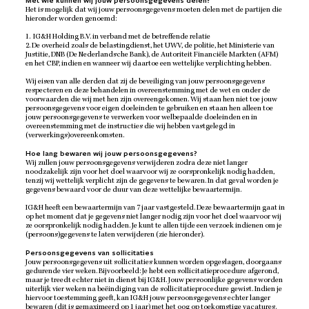
Met wie kunnen wij jouw persoonsgegevens delen?
Het is mogelijk dat wij jouw persoonsgegevens moeten delen met de partijen die
hieronder worden genoemd:
1. IG&H Holding B.V. in verband met de betreffende relatie
2. De overheid zoals de belastingdienst, het UWV, de politie, het Ministerie van
Justitie, DNB (De Nederlandsche Bank), de Autoriteit Financiële Markten (AFM)
en het CBP, indien en wanneer wij daartoe een wettelijke verplichting hebben.
Wij eisen van alle derden dat zij de beveiliging van jouw persoonsgegevens
respecteren en deze behandelen in overeenstemming met de wet en onder de
voorwaarden die wij met hen zijn overeengekomen. Wij staan hen niet toe jouw
persoonsgegevens voor eigen doeleinden te gebruiken en staan hen alleen toe
jouw persoonsgegevens te verwerken voor welbepaalde doeleinden en in
overeenstemming met de instructies die wij hebben vastgelegd in
(verwerkings)overeenkomsten.
Hoe lang bewaren wij jouw persoonsgegevens?
Wij zullen jouw persoonsgegevens verwijderen zodra deze niet langer
noodzakelijk zijn voor het doel waarvoor wij ze oorspronkelijk nodig hadden,
tenzij wij wettelijk verplicht zijn de gegevens te bewaren. In dat geval worden je
gegevens bewaard voor de duur van deze wettelijke bewaartermijn.
IG&H heeft een bewaartermijn van 7 jaar vastgesteld. Deze bewaartermijn gaat in
op het moment dat je gegevens niet langer nodig zijn voor het doel waarvoor wij
ze oorspronkelijk nodig hadden. Je kunt te allen tijde een verzoek indienen om je
(persoons)gegevens te laten verwijderen (zie hieronder).
Persoonsgegevens van sollicitaties
Jouw persoonsgegevens uit sollicitaties kunnen worden opgeslagen, doorgaans
gedurende vier weken. Bijvoorbeeld: Je hebt een sollicitatieprocedure afgerond,
maar je treedt echter niet in dienst bij IG&H. Jouw persoonlijke gegevens worden
uiterlijk vier weken na beëindiging van de sollicitatieprocedure gewist. Indien je
hiervoor toestemming geeft, kan IG&H jouw persoonsgegevens echter langer
bewaren (dit is gemaximeerd op 1 jaar) met het oog op toekomstige vacatures.