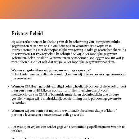
Privacy Beleid
Bij IG&H erkennen we het belang van de bescherming van jouw persoonlijke
gegevens en zetten we ons in om deze op een verantwoorde wijze en in
overeenstemming met de toepasselijke wetgeving inzake gegevensbescherming
te verwerken. Dit Privacybeleid beschrijft hoe wij je persoonlijke gegevens
gebruiken, delen, opslaan, verzamelen en beschermen. We leggen ook uit wat je
moet doen als je niet wilt dat wij jouw persoonlijke gegevens verwerken.
Wanneer gebruiken wij jouw persoonsgegevens?
In het kader van onze dienstverlening kunnen wij diverse persoonsgegevens van
jou verwerken:
Wanneer IG&H een gerechtvaardigd belang heeft, bijvoorbeeld als je solliciteert
naar een baan bij IG&H, een contactformulier invult, inschrijft voor
nieuwsbrieven van IG&H of bepaalde materialen downloadt. In alle andere
gevallen vragen wij je uitdrukkelijk toestemming om je persoonsgegevens te
verwerken.
Wanneer wij een contract met elkaar sluiten. Dit betekent dat je of klant /
partner / leverancier / onze nieuwe collega wordt.
Het staat jou vrij om een eerder gegeven toestemming op elk moment weer in te
trekken.