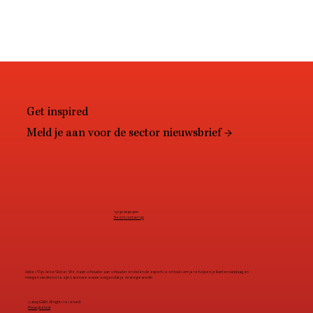
Get inspired
Meld je aan voor de sector nieuwsbrief →
+31 30 2040 900
Neem contact op
Advies? Fijn. Actie? Beter. We staan schouder aan schouder en delen de expertise en tools om je te helpen je klanten vandaag en
morgen van dienst te zijn. Laten we ervoor zorgen dat je strategie werkt!
© 2025 IG&H. All rights reserved.
Privacybeleid