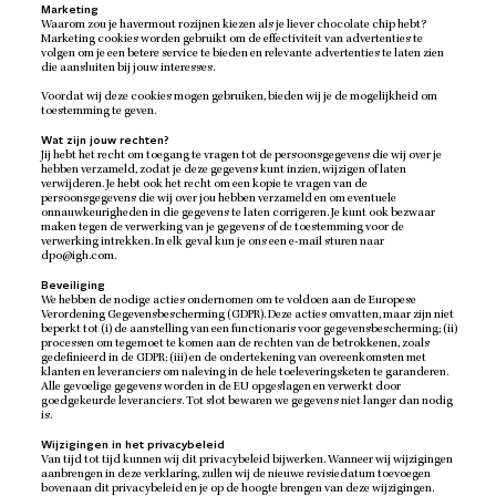
Marketing
Waarom zou je havermout rozijnen kiezen als je liever chocolate chip hebt?
Marketing cookies worden gebruikt om de effectiviteit van advertenties te
volgen om je een betere service te bieden en relevante advertenties te laten zien
die aansluiten bij jouw interesses.
Voordat wij deze cookies mogen gebruiken, bieden wij je de mogelijkheid om
toestemming te geven.
Wat zijn jouw rechten?
Jij hebt het recht om toegang te vragen tot de persoonsgegevens die wij over je
hebben verzameld, zodat je deze gegevens kunt inzien, wijzigen of laten
verwijderen. Je hebt ook het recht om een kopie te vragen van de
persoonsgegevens die wij over jou hebben verzameld en om eventuele
onnauwkeurigheden in die gegevens te laten corrigeren. Je kunt ook bezwaar
maken tegen de verwerking van je gegevens of de toestemming voor de
verwerking intrekken. In elk geval kun je ons een e-mail sturen naar
dpo@igh.com.
Beveiliging
We hebben de nodige acties ondernomen om te voldoen aan de Europese
Verordening Gegevensbescherming (GDPR). Deze acties omvatten, maar zijn niet
beperkt tot (i) de aanstelling van een functionaris voor gegevensbescherming; (ii)
processen om tegemoet te komen aan de rechten van de betrokkenen, zoals
gedefinieerd in de GDPR; (iii) en de ondertekening van overeenkomsten met
klanten en leveranciers om naleving in de hele toeleveringsketen te garanderen.
Alle gevoelige gegevens worden in de EU opgeslagen en verwerkt door
goedgekeurde leveranciers. Tot slot bewaren we gegevens niet langer dan nodig
is.
Wijzigingen in het privacybeleid
Van tijd tot tijd kunnen wij dit privacybeleid bijwerken. Wanneer wij wijzigingen
aanbrengen in deze verklaring, zullen wij de nieuwe revisiedatum toevoegen
bovenaan dit privacybeleid en je op de hoogte brengen van deze wijzigingen.