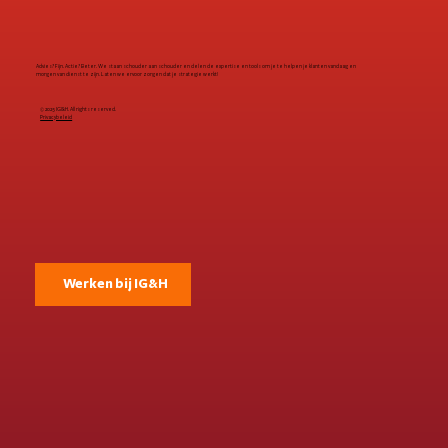
Advies? Fijn. Actie? Beter. We staan schouder aan schouder en delen de expertise en tools om je te helpen je klanten vandaag en
morgen van dienst te zijn. Laten we ervoor zorgen dat je strategie werkt!
© 2025 IG&H. All rights reserved.
Privacybeleid
Werken bij IG&H