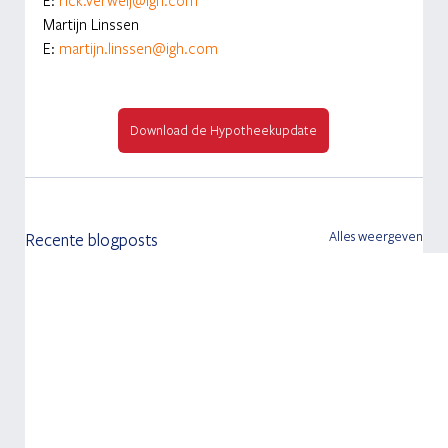
E:
rick.verweij@igh.com
Martijn Linssen
E:
martijn.linssen@igh.com
Download de Hypotheekupdate
Alles weergeven
Recente blogposts