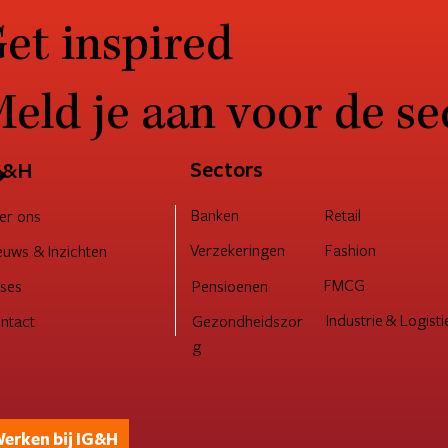
et inspired
eld je aan voor de se
→
Sectors
G&H
Retail
Banken
er ons
Verzekeringen
Fashion
euws & Inzichten
FMCG
Pensioenen
ses
Industrie & Logisti
ntact
Gezondheidszor
g
erken bij IG&H