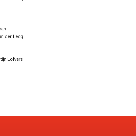
man
an der Lecq
ijn Lofvers