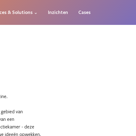
ces & Solutions ⌄
Inzichten
Cases
ine.
t gebied van
van een
ectiekamer - deze
uwe ideeën opwekken.