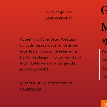
G
+31 30 2040 900
Neem contact op
M
Advies? Fijn. Actie? Beter. We staan
I
schouder aan schouder en delen de
expertise en tools om je te helpen je
Ov
klanten vandaag en morgen van dienst
Ni
te zijn. Laten we ervoor zorgen dat
Ca
je strategie werkt!
Co
© 2025 IG&H. All rights reserved.
Privacybeleid
W