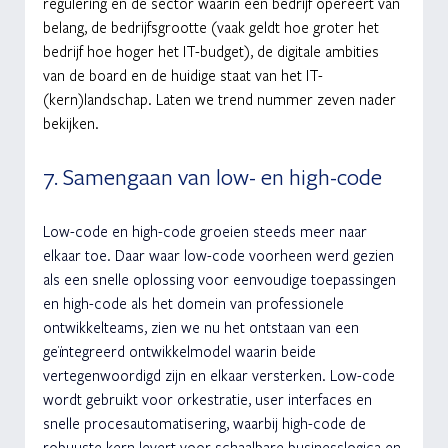
regulering en de sector waarin een bedrijf opereert van 
belang, de bedrijfsgrootte (vaak geldt hoe groter het 
bedrijf hoe hoger het IT-budget), de digitale ambities 
van de board en de huidige staat van het IT-
(kern)landschap. Laten we trend nummer zeven nader 
bekijken.  
7. Samengaan van low- en high-code 
Low-code en high-code groeien steeds meer naar 
elkaar toe. Daar waar low-code voorheen werd gezien 
als een snelle oplossing voor eenvoudige toepassingen 
en high-code als het domein van professionele 
ontwikkelteams, zien we nu het ontstaan van een 
geïntegreerd ontwikkelmodel waarin beide 
vertegenwoordigd zijn en elkaar versterken. Low-code 
wordt gebruikt voor orkestratie, user interfaces en 
snelle procesautomatisering, waarbij high-code de 
robuuste kern levert voor schaalbare businesslogica en 